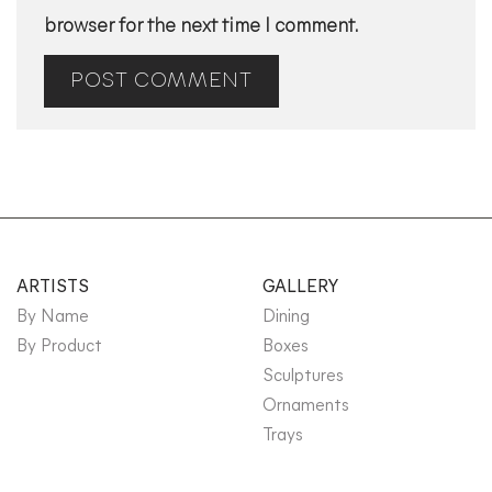
browser for the next time I comment.
ARTISTS
GALLERY
By Name
Dining
By Product
Boxes
Sculptures
Ornaments
Trays