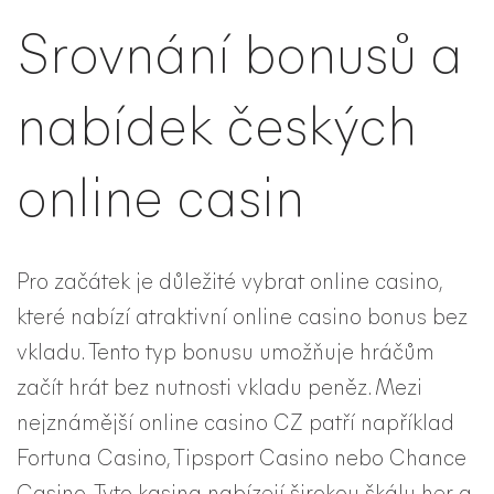
Srovnání bonusů a
nabídek českých
online casin
Pro začátek je důležité vybrat online casino,
které nabízí atraktivní online casino bonus bez
vkladu. Tento typ bonusu umožňuje hráčům
začít hrát bez nutnosti vkladu peněz. Mezi
nejznámější online casino CZ patří například
Fortuna Casino, Tipsport Casino nebo Chance