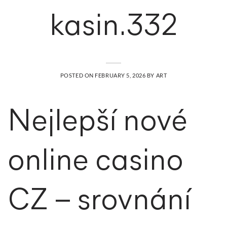
kasin.332
POSTED ON
FEBRUARY 5, 2026
BY
ART
Nejlepší nové
online casino
CZ – srovnání