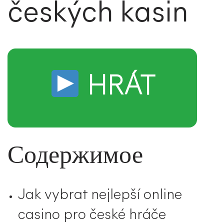
českých kasin
HRÁT
Содержимое
Jak vybrat nejlepší online
casino pro české hráče