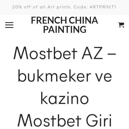
Skip
20% off of all Art prints. Code: ARTPRINT1
to
FRENCH CHINA
content
PAINTING
Mostbet AZ –
bukmeker ve
kazino
Mostbet Giri