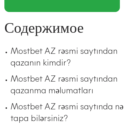
Содержимое
Mostbet AZ rəsmi saytından
qazanın kimdir?
Mostbet AZ rəsmi saytından
qazanma məlumatları
Mostbet AZ rəsmi saytında nə
tapa bilərsiniz?