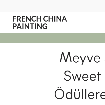
Skip
to
content
FRENCH CHINA
PAINTING
Meyve 
Sweet 
Ödüllere