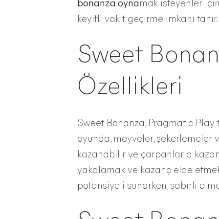
bonanza oyna
mak isteyenler için
keyifli vakit geçirme imkanı tanır.
Sweet Bonan
Özellikleri
Sweet Bonanza, Pragmatic Play ta
oyunda, meyveler, şekerlemeler ve
kazanabilir ve çarpanlarla kazanç
yakalamak ve kazanç elde etmekt
potansiyeli sunarken, sabırlı olma