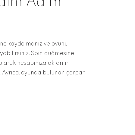
Adım Adım
esine kaydolmanız ve oyunu
yabilirsiniz. Spin düğmesine
arak hesabınıza aktarılır.
r. Ayrıca, oyunda bulunan çarpan