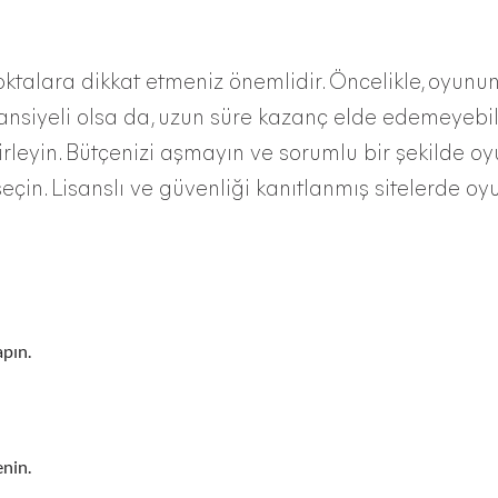
lara dikkat etmeniz önemlidir. Öncelikle, oyunun yü
siyeli olsa da, uzun süre kazanç elde edemeyebilirs
elirleyin. Bütçenizi aşmayın ve sorumlu bir şekilde 
 seçin. Lisanslı ve güvenliği kanıtlanmış sitelerde o
apın.
nin.