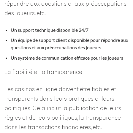
répondre aux questions et aux préoccupations
des joueurs, etc.
Un support technique disponible 24/7
Un équipe de support client disponible pour répondre aux
questions et aux préoccupations des joueurs
Un système de communication efficace pour les joueurs
La fiabilité et la transparence
Les casinos en ligne doivent être fiables et
transparents dans leurs pratiques et leurs
politiques. Cela inclut la publication de leurs
règles et de leurs politiques, la transparence
dans les transactions financières, etc.