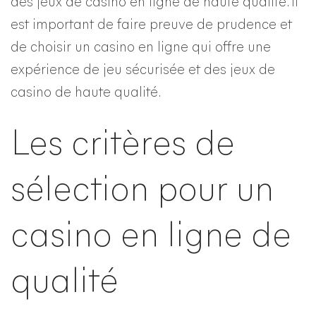
des jeux de casino en ligne de haute qualité. Il
est important de faire preuve de prudence et
de choisir un casino en ligne qui offre une
expérience de jeu sécurisée et des jeux de
casino de haute qualité.
Les critères de
sélection pour un
casino en ligne de
qualité