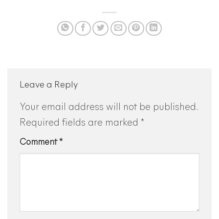
Leave a Reply
Your email address will not be published.
Required fields are marked
*
Comment
*