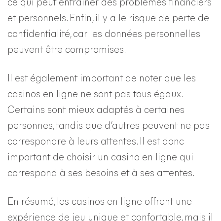
ce qui peut entraîner des problèmes financiers
et personnels. Enfin, il y a le risque de perte de
confidentialité, car les données personnelles
peuvent être compromises.
Il est également important de noter que les
casinos en ligne ne sont pas tous égaux.
Certains sont mieux adaptés à certaines
personnes, tandis que d’autres peuvent ne pas
correspondre à leurs attentes. Il est donc
important de choisir un casino en ligne qui
correspond à ses besoins et à ses attentes.
En résumé, les casinos en ligne offrent une
expérience de jeu unique et confortable, mais il