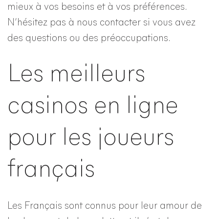
mieux à vos besoins et à vos préférences.
N’hésitez pas à nous contacter si vous avez
des questions ou des préoccupations.
Les meilleurs
casinos en ligne
pour les joueurs
français
Les Français sont connus pour leur amour de