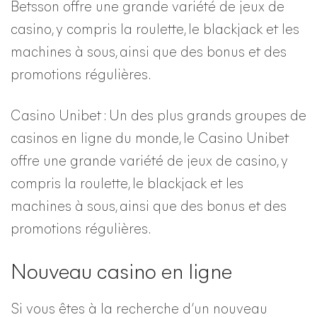
Betsson offre une grande variété de jeux de
casino, y compris la roulette, le blackjack et les
machines à sous, ainsi que des bonus et des
promotions régulières.
Casino Unibet : Un des plus grands groupes de
casinos en ligne du monde, le Casino Unibet
offre une grande variété de jeux de casino, y
compris la roulette, le blackjack et les
machines à sous, ainsi que des bonus et des
promotions régulières.
Nouveau casino en ligne
Si vous êtes à la recherche d’un nouveau