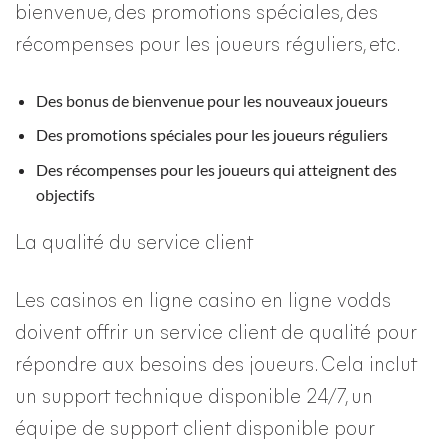
bienvenue, des promotions spéciales, des
récompenses pour les joueurs réguliers, etc.
Des bonus de bienvenue pour les nouveaux joueurs
Des promotions spéciales pour les joueurs réguliers
Des récompenses pour les joueurs qui atteignent des
objectifs
La qualité du service client
Les casinos en ligne
casino en ligne vodds
doivent offrir un service client de qualité pour
répondre aux besoins des joueurs. Cela inclut
un support technique disponible 24/7, un
équipe de support client disponible pour