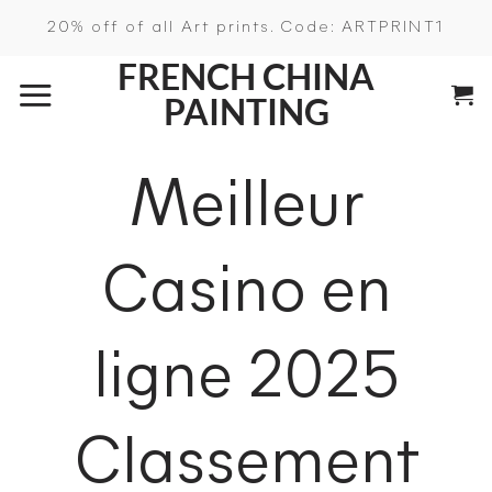
Skip
20% off of all Art prints. Code: ARTPRINT1
to
FRENCH CHINA
content
PAINTING
Meilleur
Casino en
ligne 2025
Classement