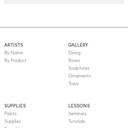
ARTISTS
GALLERY
By Name
Dining
By Product
Boxes
Sculptures
Ornaments
Trays
SUPPLIES
LESSONS
Paints
Seminars
Supplies
Tutorials