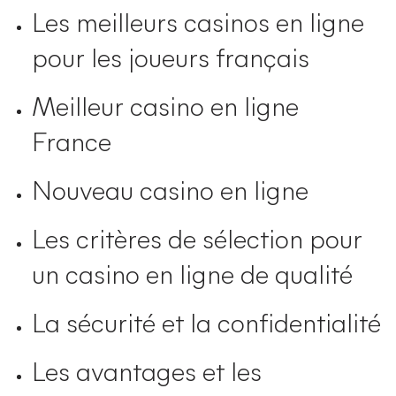
Les meilleurs casinos en ligne
pour les joueurs français
Meilleur casino en ligne
France
Nouveau casino en ligne
Les critères de sélection pour
un casino en ligne de qualité
La sécurité et la confidentialité
Les avantages et les