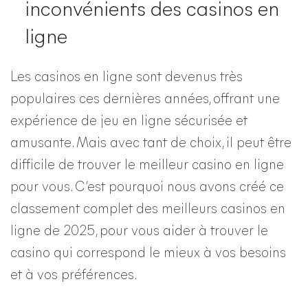
inconvénients des casinos en
ligne
Les casinos en ligne sont devenus très
populaires ces dernières années, offrant une
expérience de jeu en ligne sécurisée et
amusante. Mais avec tant de choix, il peut être
difficile de trouver le meilleur casino en ligne
pour vous. C’est pourquoi nous avons créé ce
classement complet des meilleurs casinos en
ligne de 2025, pour vous aider à trouver le
casino qui correspond le mieux à vos besoins
et à vos préférences.