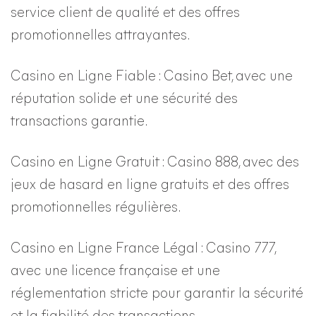
service client de qualité et des offres
promotionnelles attrayantes.
Casino en Ligne Fiable : Casino Bet, avec une
réputation solide et une sécurité des
transactions garantie.
Casino en Ligne Gratuit : Casino 888, avec des
jeux de hasard en ligne gratuits et des offres
promotionnelles régulières.
Casino en Ligne France Légal : Casino 777,
avec une licence française et une
réglementation stricte pour garantir la sécurité