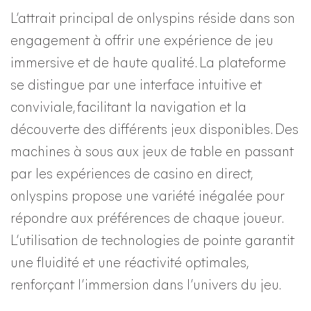
L’attrait principal de onlyspins réside dans son
engagement à offrir une expérience de jeu
immersive et de haute qualité. La plateforme
se distingue par une interface intuitive et
conviviale, facilitant la navigation et la
découverte des différents jeux disponibles. Des
machines à sous aux jeux de table en passant
par les expériences de casino en direct,
onlyspins propose une variété inégalée pour
répondre aux préférences de chaque joueur.
L’utilisation de technologies de pointe garantit
une fluidité et une réactivité optimales,
renforçant l’immersion dans l’univers du jeu.