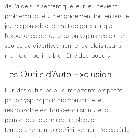
de l’aide s’ils sentent que leur jeu devient
problématique. Un engagement fort envers le
jeu responsable permet de garantir que
l’expérience de jeu chez onlyspins reste une
source de divertissement et de plaisir, sans
mettre en péril le bien-être des joueurs.
Les Outils d’Auto-Exclusion
L’un des outils les plus importants proposés
par onlyspins pour promouvoir le jeu
responsable est l’auto-exclusion. Cet outil
permet aux joueurs de se bloquer
temporairement ou définitivement l’accès à la