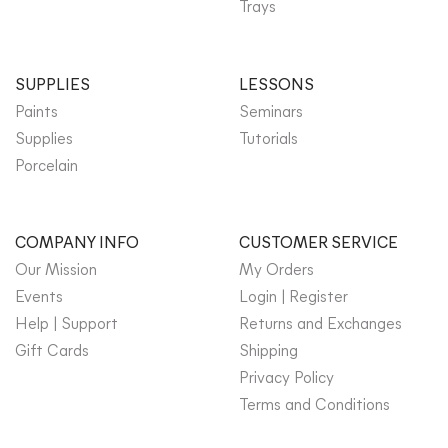
Trays
SUPPLIES
LESSONS
Paints
Seminars
Supplies
Tutorials
Porcelain
COMPANY INFO
CUSTOMER SERVICE
Our Mission
My Orders
Events
Login | Register
Help | Support
Returns and Exchanges
Gift Cards
Shipping
Privacy Policy
Terms and Conditions