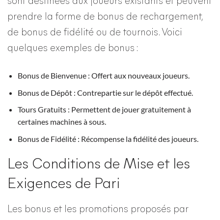
sont destinées aux joueurs existants et peuvent
prendre la forme de bonus de rechargement,
de bonus de fidélité ou de tournois. Voici
quelques exemples de bonus :
Bonus de Bienvenue : Offert aux nouveaux joueurs.
Bonus de Dépôt : Contrepartie sur le dépôt effectué.
Tours Gratuits : Permettent de jouer gratuitement à
certaines machines à sous.
Bonus de Fidélité : Récompense la fidélité des joueurs.
Les Conditions de Mise et les
Exigences de Pari
Les bonus et les promotions proposés par