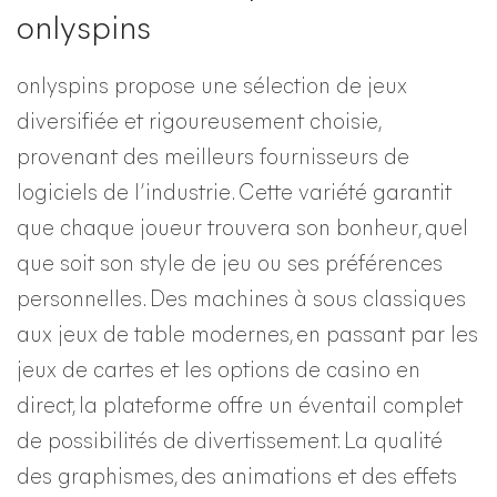
onlyspins
onlyspins propose une sélection de jeux
diversifiée et rigoureusement choisie,
provenant des meilleurs fournisseurs de
logiciels de l’industrie. Cette variété garantit
que chaque joueur trouvera son bonheur, quel
que soit son style de jeu ou ses préférences
personnelles. Des machines à sous classiques
aux jeux de table modernes, en passant par les
jeux de cartes et les options de casino en
direct, la plateforme offre un éventail complet
de possibilités de divertissement. La qualité
des graphismes, des animations et des effets