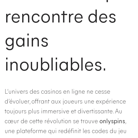
rencontre des
gains
inoubliables.
L’univers des casinos en ligne ne cesse
d’évoluer, offrant aux joueurs une expérience
toujours plus immersive et divertissante. Au
cœur de cette révolution se trouve
onlyspins
,
une plateforme qui redéfinit les codes du jeu