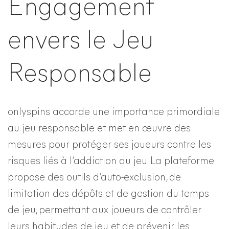
Engagement
envers le Jeu
Responsable
onlyspins accorde une importance primordiale
au jeu responsable et met en œuvre des
mesures pour protéger ses joueurs contre les
risques liés à l’addiction au jeu. La plateforme
propose des outils d’auto-exclusion, de
limitation des dépôts et de gestion du temps
de jeu, permettant aux joueurs de contrôler
leurs habitudes de jeu et de prévenir les