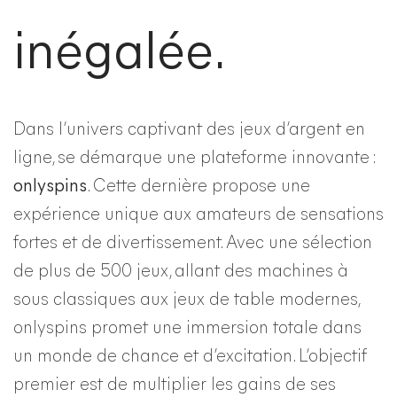
inégalée.
Dans l’univers captivant des jeux d’argent en
ligne, se démarque une plateforme innovante :
onlyspins
. Cette dernière propose une
expérience unique aux amateurs de sensations
fortes et de divertissement. Avec une sélection
de plus de 500 jeux, allant des machines à
sous classiques aux jeux de table modernes,
onlyspins promet une immersion totale dans
un monde de chance et d’excitation. L’objectif
premier est de multiplier les gains de ses