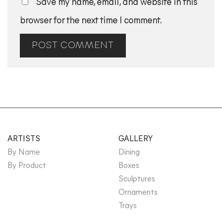
Save my name, email, and website in this
browser for the next time I comment.
ARTISTS
GALLERY
By Name
Dining
By Product
Boxes
Sculptures
Ornaments
Trays