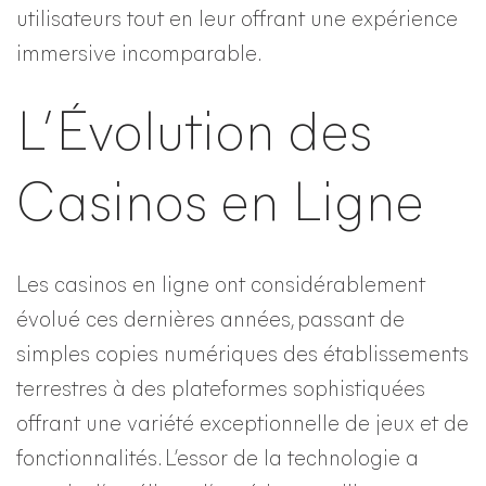
utilisateurs tout en leur offrant une expérience
immersive incomparable.
L’Évolution des
Casinos en Ligne
Les casinos en ligne ont considérablement
évolué ces dernières années, passant de
simples copies numériques des établissements
terrestres à des plateformes sophistiquées
offrant une variété exceptionnelle de jeux et de
fonctionnalités. L’essor de la technologie a