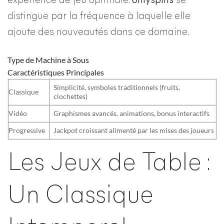
expérience de jeu optimale.
onlyspins
se
distingue par la fréquence à laquelle elle
ajoute des nouveautés dans ce domaine.
Type de Machine à Sous
Caractéristiques Principales
Simplicité, symboles traditionnels (fruits,
Classique
clochettes)
Vidéo
Graphismes avancés, animations, bonus interactifs
Progressive
Jackpot croissant alimenté par les mises des joueurs
Les Jeux de Table :
Un Classique