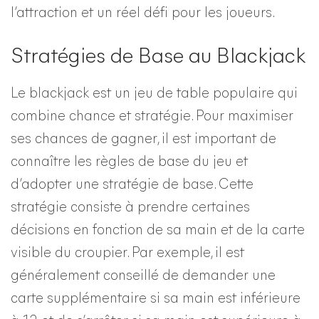
l’attraction et un réel défi pour les joueurs.
Stratégies de Base au Blackjack
Le blackjack est un jeu de table populaire qui
combine chance et stratégie. Pour maximiser
ses chances de gagner, il est important de
connaître les règles de base du jeu et
d’adopter une stratégie de base. Cette
stratégie consiste à prendre certaines
décisions en fonction de sa main et de la carte
visible du croupier. Par exemple, il est
généralement conseillé de demander une
carte supplémentaire si sa main est inférieure