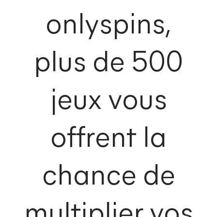
onlyspins,
plus de 500
jeux vous
offrent la
chance de
multiplier vos