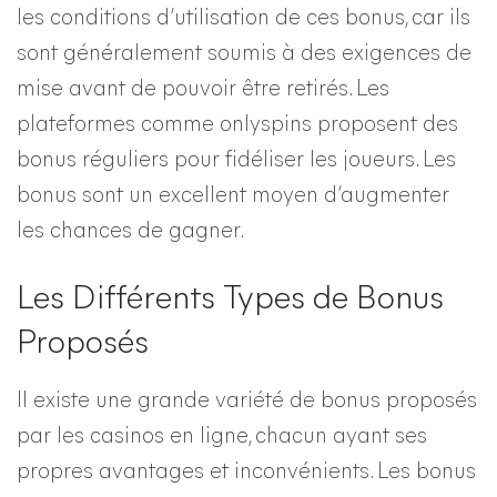
les conditions d’utilisation de ces bonus, car ils
sont généralement soumis à des exigences de
mise avant de pouvoir être retirés. Les
plateformes comme onlyspins proposent des
bonus réguliers pour fidéliser les joueurs. Les
bonus sont un excellent moyen d’augmenter
les chances de gagner.
Les Différents Types de Bonus
Proposés
Il existe une grande variété de bonus proposés
par les casinos en ligne, chacun ayant ses
propres avantages et inconvénients. Les bonus