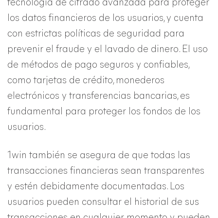
tecnología de cifrado avanzada para proteger
los datos financieros de los usuarios, y cuenta
con estrictas políticas de seguridad para
prevenir el fraude y el lavado de dinero. El uso
de métodos de pago seguros y confiables,
como tarjetas de crédito, monederos
electrónicos y transferencias bancarias, es
fundamental para proteger los fondos de los
usuarios.
1win también se asegura de que todas las
transacciones financieras sean transparentes
y estén debidamente documentadas. Los
usuarios pueden consultar el historial de sus
transacciones en cualquier momento y pueden