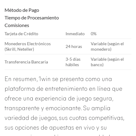
Método de Pago
Tiempo de Procesamiento
Comisiones
Tarjeta de Crédito
Inmediato
0%
Monederos Electrónicos
Variable (según el
24 horas
(Skrill, Neteller)
monedero)
3-5 días
Variable (según el
Transferencia Bancaria
hábiles
banco)
En resumen, 1win se presenta como una
plataforma de entretenimiento en línea que
ofrece una experiencia de juego segura,
transparente y emocionante. Su amplia
variedad de juegos, sus cuotas competitivas,
sus opciones de apuestas en vivo y su