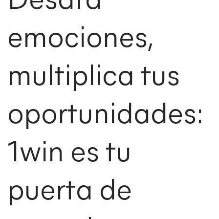
Desata
emociones,
multiplica tus
oportunidades:
1win es tu
puerta de