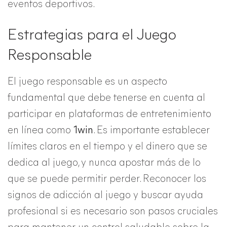
eventos deportivos.
Estrategias para el Juego
Responsable
El juego responsable es un aspecto
fundamental que debe tenerse en cuenta al
participar en plataformas de entretenimiento
en línea como
1win
. Es importante establecer
límites claros en el tiempo y el dinero que se
dedica al juego, y nunca apostar más de lo
que se puede permitir perder. Reconocer los
signos de adicción al juego y buscar ayuda
profesional si es necesario son pasos cruciales