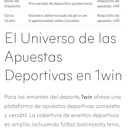
Bono de
Requisito de
Porcentaje de depósitos posteriores
Depósito
apuesta: x40
Giros
Número determinado de giros en
Requisito de
Gratis
tragamonedas seleccionadas
apuesta: x30
El Universo de las
Apuestas
Deportivas en 1win
Para los amantes del deporte,
1win
ofrece una
plataforma de apuestas deportivas completa
y versátil. La cobertura de eventos deportivos
es amplia, incluyendo fútbol, baloncesto, tenis,