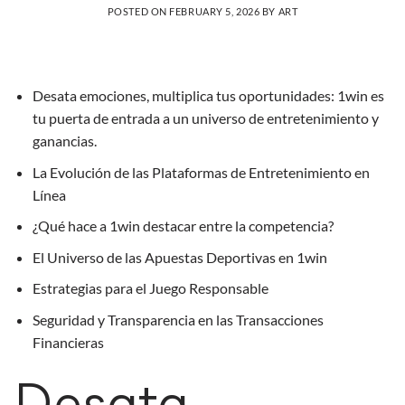
POSTED ON
FEBRUARY 5, 2026
BY
ART
Desata emociones, multiplica tus oportunidades: 1win es
tu puerta de entrada a un universo de entretenimiento y
ganancias.
La Evolución de las Plataformas de Entretenimiento en
Línea
¿Qué hace a 1win destacar entre la competencia?
El Universo de las Apuestas Deportivas en 1win
Estrategias para el Juego Responsable
Seguridad y Transparencia en las Transacciones
Financieras