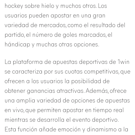
hockey sobre hielo y muchos otros. Los
usuarios pueden apostar en una gran
variedad de mercados, como el resultado del
partido, el número de goles marcados, el
hándicap y muchas otras opciones.
La plataforma de apuestas deportivas de 1win
se caracteriza por sus cuotas competitivas, que
ofrecen a los usuarios la posibilidad de
obtener ganancias atractivas. Además, ofrece
una amplia variedad de opciones de apuestas
en vivo, que permiten apostar en tiempo real
mientras se desarrolla el evento deportivo.
Esta función añade emoción y dinamismo a la