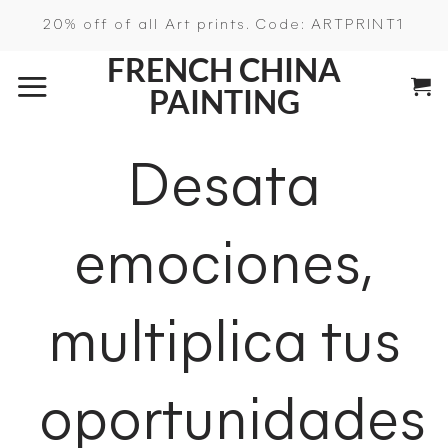
Skip
20% off of all Art prints. Code: ARTPRINT1
to
FRENCH CHINA
content
PAINTING
Desata
emociones,
multiplica tus
oportunidades