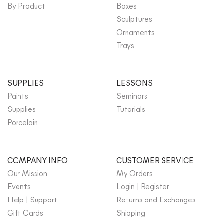
By Product
Boxes
Sculptures
Ornaments
Trays
SUPPLIES
LESSONS
Paints
Seminars
Supplies
Tutorials
Porcelain
COMPANY INFO
CUSTOMER SERVICE
Our Mission
My Orders
Events
Login | Register
Help | Support
Returns and Exchanges
Gift Cards
Shipping