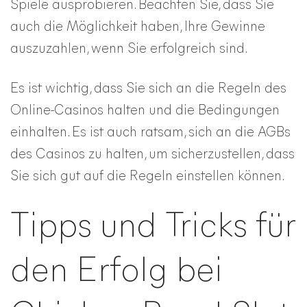
Spiele ausprobieren. Beachten Sie, dass Sie
auch die Möglichkeit haben, Ihre Gewinne
auszuzahlen, wenn Sie erfolgreich sind.
Es ist wichtig, dass Sie sich an die Regeln des
Online-Casinos halten und die Bedingungen
einhalten. Es ist auch ratsam, sich an die AGBs
des Casinos zu halten, um sicherzustellen, dass
Sie sich gut auf die Regeln einstellen können.
Tipps und Tricks für
den Erfolg bei