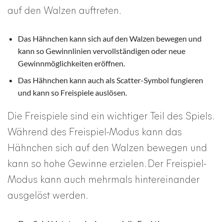
auf den Walzen auftreten.
Das Hähnchen kann sich auf den Walzen bewegen und
kann so Gewinnlinien vervollständigen oder neue
Gewinnmöglichkeiten eröffnen.
Das Hähnchen kann auch als Scatter-Symbol fungieren
und kann so Freispiele auslösen.
Die Freispiele sind ein wichtiger Teil des Spiels.
Während des Freispiel-Modus kann das
Hähnchen sich auf den Walzen bewegen und
kann so hohe Gewinne erzielen. Der Freispiel-
Modus kann auch mehrmals hintereinander
ausgelöst werden.