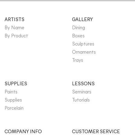
ARTISTS
GALLERY
By Name
Dining
By Product
Boxes
Sculptures
Ornaments
Trays
SUPPLIES
LESSONS
Paints
Seminars
Supplies
Tutorials
Porcelain
COMPANY INFO
CUSTOMER SERVICE