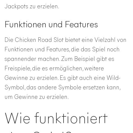
Jackpots zu erzielen.
Funktionen und Features
Die Chicken Road Slot bietet eine Vielzahl von
Funktionen und Features, die das Spiel noch
spannender machen. Zum Beispiel gibt es
Freispiele, die es ermöglichen, weitere
Gewinne zu erzielen. Es gibt auch eine Wild-
Symbol, das andere Symbole ersetzen kann,
um Gewinne zu erzielen.
Wie funktioniert