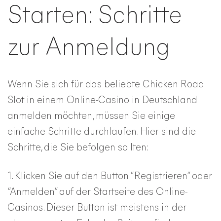
Starten: Schritte
zur Anmeldung
Wenn Sie sich für das beliebte Chicken Road
Slot in einem Online-Casino in Deutschland
anmelden möchten, müssen Sie einige
einfache Schritte durchlaufen. Hier sind die
Schritte, die Sie befolgen sollten:
1. Klicken Sie auf den Button “Registrieren” oder
“Anmelden” auf der Startseite des Online-
Casinos. Dieser Button ist meistens in der