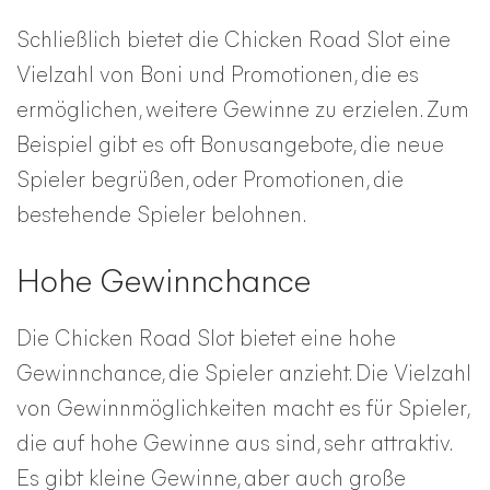
Schließlich bietet die Chicken Road Slot eine
Vielzahl von Boni und Promotionen, die es
ermöglichen, weitere Gewinne zu erzielen. Zum
Beispiel gibt es oft Bonusangebote, die neue
Spieler begrüßen, oder Promotionen, die
bestehende Spieler belohnen.
Hohe Gewinnchance
Die Chicken Road Slot bietet eine hohe
Gewinnchance, die Spieler anzieht. Die Vielzahl
von Gewinnmöglichkeiten macht es für Spieler,
die auf hohe Gewinne aus sind, sehr attraktiv.
Es gibt kleine Gewinne, aber auch große