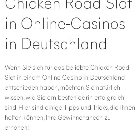
Chicken Road Slot
in Online-Casinos
in Deutschland
Wenn Sie sich für das beliebte Chicken Road
Slot in einem Online-Casino in Deutschland
entschieden haben, möchten Sie natürlich
wissen, wie Sie am besten darin erfolgreich
sind. Hier sind einige Tipps und Tricks, die Ihnen
helfen können, Ihre Gewinnchancen zu
erhöhen: