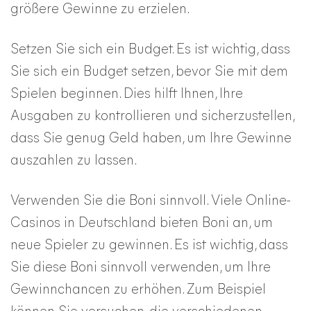
größere Gewinne zu erzielen.
Setzen Sie sich ein Budget. Es ist wichtig, dass
Sie sich ein Budget setzen, bevor Sie mit dem
Spielen beginnen. Dies hilft Ihnen, Ihre
Ausgaben zu kontrollieren und sicherzustellen,
dass Sie genug Geld haben, um Ihre Gewinne
auszahlen zu lassen.
Verwenden Sie die Boni sinnvoll. Viele Online-
Casinos in Deutschland bieten Boni an, um
neue Spieler zu gewinnen. Es ist wichtig, dass
Sie diese Boni sinnvoll verwenden, um Ihre
Gewinnchancen zu erhöhen. Zum Beispiel