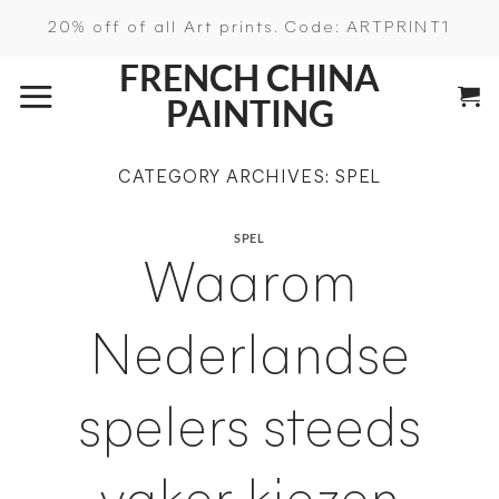
Skip
20% off of all Art prints. Code: ARTPRINT1
to
FRENCH CHINA
content
PAINTING
CATEGORY ARCHIVES:
SPEL
SPEL
Waarom
Nederlandse
spelers steeds