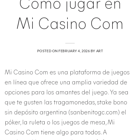
Cómo jugar en
Mi Casino Com
POSTED ON
FEBRUARY 4, 2026
BY
ART
Mi Casino Com es una plataforma de juegos
en línea que ofrece una amplia variedad de
opciones para los amantes del juego. Ya sea
que te gusten las tragamonedas, stake bono
sin depósito argentina (sanbenitogc.com) el
póker, la ruleta o los juegos de mesa, Mi
Casino Com tiene algo para todos. A