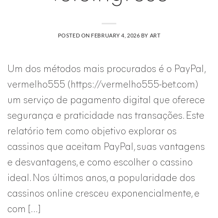
POSTED ON
FEBRUARY 4, 2026
BY
ART
Um dos métodos mais procurados é o PayPal,
vermelho555 (https://vermelho555-bet.com)
um serviço de pagamento digital que oferece
segurança e praticidade nas transações. Este
relatório tem como objetivo explorar os
cassinos que aceitam PayPal, suas vantagens
e desvantagens, e como escolher o cassino
ideal. Nos últimos anos, a popularidade dos
cassinos online cresceu exponencialmente, e
com […]