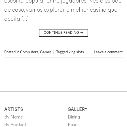
escolha popular entre jogadores. Neste estudo
de caso, vamos explorar o melhor casino que
aceita […]
CONTINUE READING
→
Posted in
Computers, Games
|
Tagged
king slots
Leave a comment
ARTISTS
GALLERY
By Name
Dining
By Product
Boxes