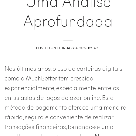
Uma Análise
Aprofundada
POSTED ON
FEBRUARY 4, 2026
BY
ART
Nos últimos anos, o uso de carteiras digitais
como o MuchBetter tem crescido
exponencialmente, especialmente entre os
entusiastas de jogos de azar online. Este
método de pagamento oferece uma maneira
rápida, segura e conveniente de realizar
transações financeiras, tornando-se uma