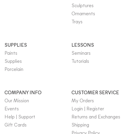
Sculptures
Ornaments
Trays
SUPPLIES
LESSONS
Paints
Seminars
Supplies
Tutorials
Porcelain
COMPANY INFO
CUSTOMER SERVICE
Our Mission
My Orders
Events
Login | Register
Help | Support
Returns and Exchanges
Gift Cards
Shipping
Privacy Policy