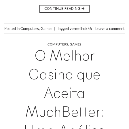
CONTINUE READING
→
Posted in
Computers, Games
|
Tagged
vermelho555
Leave a comment
COMPUTERS, GAMES
O Melhor
Casino que
Aceita
MuchBetter: