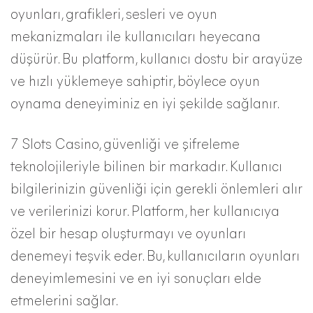
oyunları, grafikleri, sesleri ve oyun
mekanizmaları ile kullanıcıları heyecana
düşürür. Bu platform, kullanıcı dostu bir arayüze
ve hızlı yüklemeye sahiptir, böylece oyun
oynama deneyiminiz en iyi şekilde sağlanır.
7 Slots Casino, güvenliği ve şifreleme
teknolojileriyle bilinen bir markadır. Kullanıcı
bilgilerinizin güvenliği için gerekli önlemleri alır
ve verilerinizi korur. Platform, her kullanıcıya
özel bir hesap oluşturmayı ve oyunları
denemeyi teşvik eder. Bu, kullanıcıların oyunları
deneyimlemesini ve en iyi sonuçları elde
etmelerini sağlar.