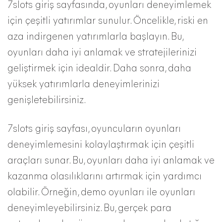
7slots giriş sayfasında, oyunları deneyimlemek
için çeşitli yatırımlar sunulur. Öncelikle, riski en
aza indirgenen yatırımlarla başlayın. Bu,
oyunları daha iyi anlamak ve stratejilerinizi
geliştirmek için idealdir. Daha sonra, daha
yüksek yatırımlarla deneyimlerinizi
genişletebilirsiniz.
7slots giriş sayfası, oyuncuların oyunları
deneyimlemesini kolaylaştırmak için çeşitli
araçları sunar. Bu, oyunları daha iyi anlamak ve
kazanma olasılıklarını artırmak için yardımcı
olabilir. Örneğin, demo oyunları ile oyunları
deneyimleyebilirsiniz. Bu, gerçek para