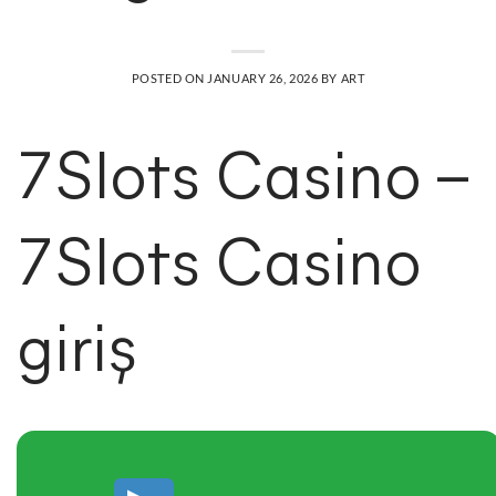
POSTED ON
JANUARY 26, 2026
BY
ART
7Slots Casino –
7Slots Casino
giriş