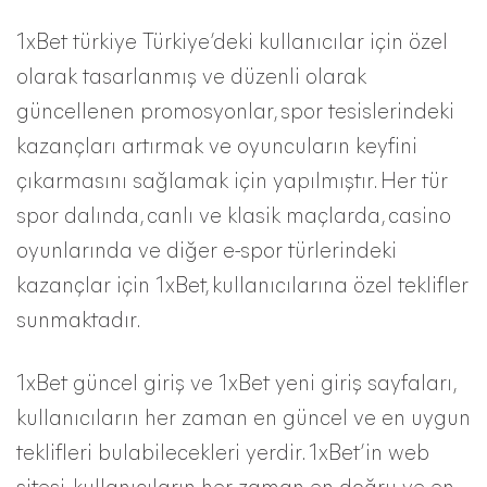
1xBet türkiye Türkiye’deki kullanıcılar için özel
olarak tasarlanmış ve düzenli olarak
güncellenen promosyonlar, spor tesislerindeki
kazançları artırmak ve oyuncuların keyfini
çıkarmasını sağlamak için yapılmıştır. Her tür
spor dalında, canlı ve klasik maçlarda, casino
oyunlarında ve diğer e-spor türlerindeki
kazançlar için 1xBet, kullanıcılarına özel teklifler
sunmaktadır.
1xBet güncel giriş ve 1xBet yeni giriş sayfaları,
kullanıcıların her zaman en güncel ve en uygun
teklifleri bulabilecekleri yerdir. 1xBet’in web