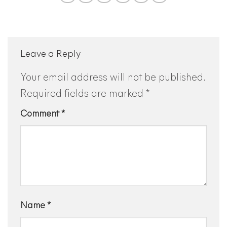
Leave a Reply
Your email address will not be published.
Required fields are marked
*
Comment
*
Name
*