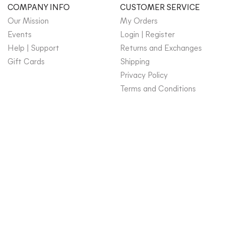
COMPANY INFO
CUSTOMER SERVICE
Our Mission
My Orders
Events
Login | Register
Help | Support
Returns and Exchanges
Gift Cards
Shipping
Privacy Policy
Terms and Conditions