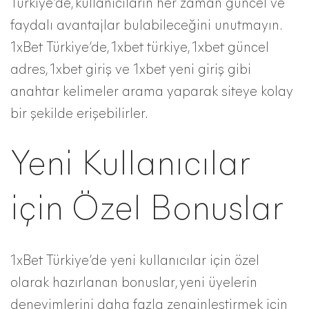
Türkiye’de, kullanıcıların her zaman güncel ve
faydalı avantajlar bulabileceğini unutmayın.
1xBet Türkiye’de, 1xbet türkiye, 1xbet güncel
adres, 1xbet giriş ve 1xbet yeni giriş gibi
anahtar kelimeler arama yaparak siteye kolay
bir şekilde erişebilirler.
Yeni Kullanıcılar
için Özel Bonuslar
1xBet Türkiye’de yeni kullanıcılar için özel
olarak hazırlanan bonuslar, yeni üyelerin
deneyimlerini daha fazla zenginleştirmek için