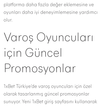
platforma daha fazla değer eklemesine ve
oyunları daha iyi deneyimlemesine yardımcı
olur.
Varoş Oyuncuları
için Güncel
Promosyonlar
1xBet Türkiye’de varoş oyuncuları için özel
olarak tasarlanmış güncel promosyonlar
sunuyor. Yeni 1xBet giriş sayfasını kullanarak