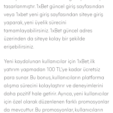
tasarlanmıştır. 1xBet güncel giriş sayfasından
veya 1xbet yeni giriş sayfasından siteye giriş
yaparak, yeni üyelik sürecini
tamamlayabilirsiniz. 1xBet güncel adres
üzerinden da siteye kolay bir şekilde
erişebilirsiniz.
Yeni kaydolunan kullanıcılar için 1xBet, ilk
yatırım yapmadan 100 TL’ye kadar ücretsiz
para sunar. Bu bonus, kullanıcıların platforma
alışma sürecini kolaylaştırır ve deneyimlerini
daha pozitif hale getirir. Ayrıca, yeni kullanıcılar
için özel olarak düzenlenen farklı promosyonlar
da mevcuttur. Bu promosyonlar, kullanıcıların